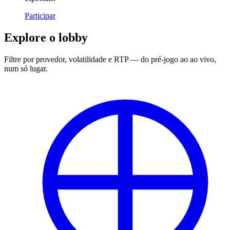
Participar
Explore o lobby
Filtre por provedor, volatilidade e RTP — do pré-jogo ao ao vivo,
num só lugar.