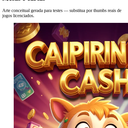
Arte conceitual gerada para testes — substitua por thumbs reais de
jogos licenciados.