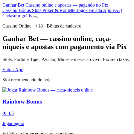
Ganhar Bet
Cassino online e apostas — pagando no Pix.
Cassino
Bônus
Slots
Poker & Roulette
Jogos em alta
App
FAQ
Cadastrar grátis
Cassino Online · +18 · Bônus de cadastro
Ganhar Bet — cassino online, caça-
níqueis e apostas com pagamento via Pix
Slots, Fortune Tiger, Aviator, Mines e mesas ao vivo. Pix sem taxas.
Entrar
App
Slot recomendado de hoje
Rainbow Bonus
★
4.5
Jogar agora
Estúdios e fornecedores no ecossistema