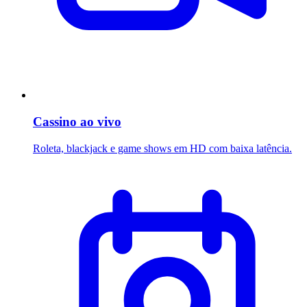
Cassino ao vivo
Roleta, blackjack e game shows em HD com baixa latência.