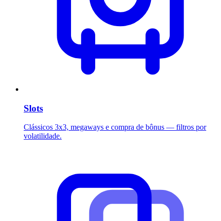
Slots
Clássicos 3x3, megaways e compra de bônus — filtros por
volatilidade.