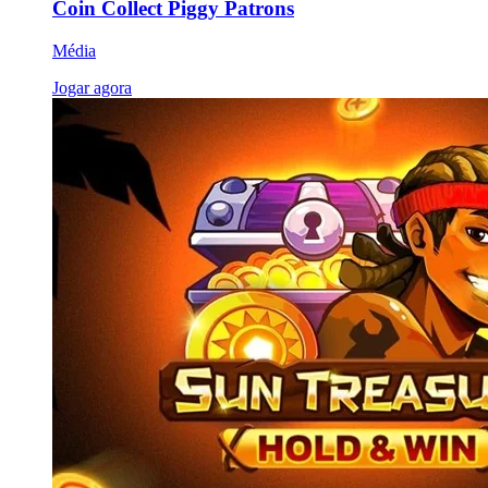
Coin Collect Piggy Patrons
Média
Jogar agora