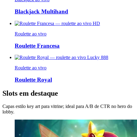
Blackjack Multihand
HD
Roulette ao vivo
Roulette Francesa
Lucky 888
Roulette ao vivo
Roulette Royal
Slots em destaque
Capas estilo key art para vitrine; ideal para A/B de CTR no hero do
lobby.