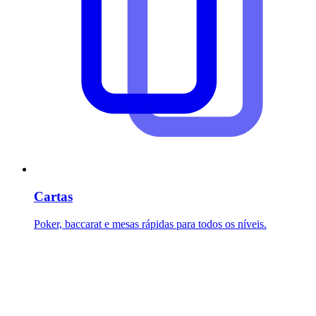
Cartas
Poker, baccarat e mesas rápidas para todos os níveis.