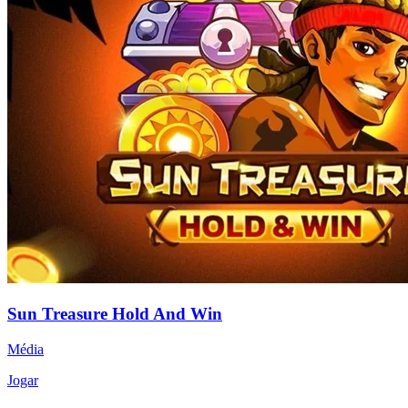
Sun Treasure Hold And Win
Média
Jogar