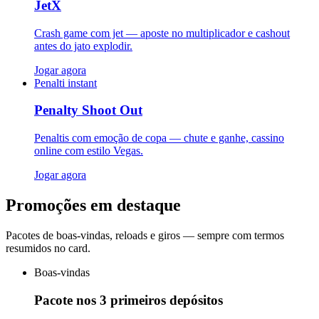
JetX
Crash game com jet — aposte no multiplicador e cashout
antes do jato explodir.
Jogar agora
Penalti
instant
Penalty Shoot Out
Penaltis com emoção de copa — chute e ganhe, cassino
online com estilo Vegas.
Jogar agora
Promoções em destaque
Pacotes de boas-vindas, reloads e giros — sempre com termos
resumidos no card.
Boas-vindas
Pacote nos 3 primeiros depósitos