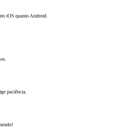
anto iOS quanto Android.
os.
ige paciência.
omendo!