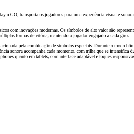
ay'n GO, transporta os jogadores para uma experiência visual e sonor
icos com inovações modernas. Os símbolos de alto valor são representa
múltiplas formas de vitória, mantendo o jogador engajado a cada giro.
acionada pela combinação de símbolos especiais. Durante o modo bônus,
ência sonora acompanha cada momento, com trilha que se intensifica dur
tphones quanto em tablets, com interface adaptável e toques responsivo