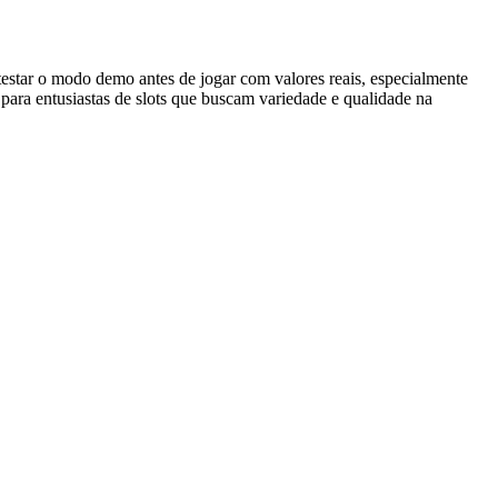
star o modo demo antes de jogar com valores reais, especialmente
 para entusiastas de slots que buscam variedade e qualidade na