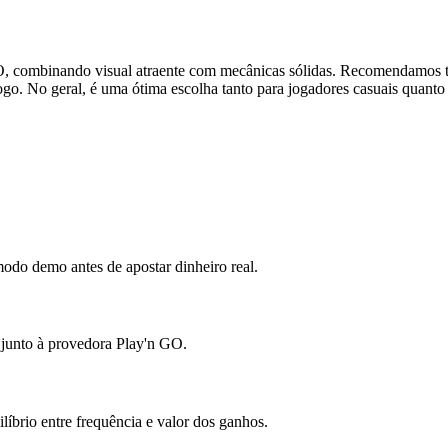
, combinando visual atraente com mecânicas sólidas. Recomendamos te
 jogo. No geral, é uma ótima escolha tanto para jogadores casuais quanto
odo demo antes de apostar dinheiro real.
junto à provedora Play'n GO.
íbrio entre frequência e valor dos ganhos.