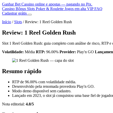
Ganhar Bet
Cassino online e apostas — pagando no Pix.
Cassino
Bônus
Slots
Poker & Roulette
Jogos em alta
VIP
FAQ
Cadastrar grátis
Início
/
Slots
/
Review: 1 Reel Golden Rush
Review: 1 Reel Golden Rush
Slot 1 Reel Golden Rush: guia completo com análise de risco, RTP e 
Volatilidade:
Média
RTP:
96.00%
Provider:
Play'n GO
Lançamen
Resumo rápido
RTP de 96.00% com volatilidade média.
Desenvolvido pela renomada provedora Play'n GO.
Modo demo disponível sem cadastro.
Lançado em 2023, o slot já conquistou uma base fiel de jogador
Nota editorial:
4.8/5