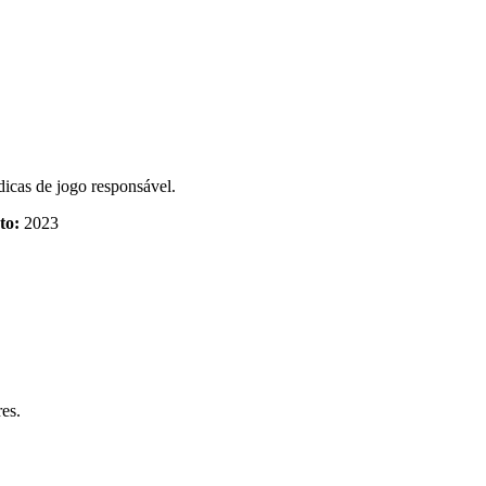
dicas de jogo responsável.
to:
2023
es.