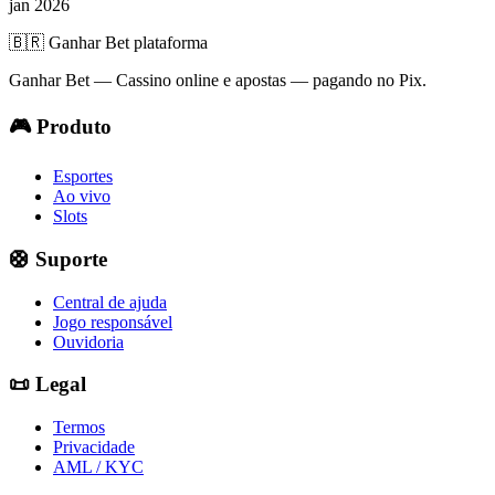
jan 2026
🇧🇷 Ganhar Bet plataforma
Ganhar Bet — Cassino online e apostas — pagando no Pix.
🎮
Produto
Esportes
Ao vivo
Slots
🛟
Suporte
Central de ajuda
Jogo responsável
Ouvidoria
📜
Legal
Termos
Privacidade
AML / KYC