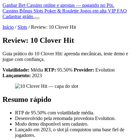
Ganhar Bet
Cassino online e apostas — pagando no Pix.
Cassino
Bônus
Slots
Poker & Roulette
Jogos em alta
VIP
FAQ
Cadastrar grátis
Início
/
Slots
/
Review: 10 Clover Hit
Review: 10 Clover Hit
Guia prático do 10 Clover Hit: aprenda mecânicas, teste demo e
jogue com confiança.
Volatilidade:
Média
RTP:
95.50%
Provider:
Evolution
Lançamento:
2023
Resumo rápido
RTP de 95.50% com volatilidade média.
Desenvolvido pela renomada provedora Evolution.
Modo demo disponível sem cadastro.
Lançado em 2023, o slot já conquistou uma base fiel de
jogadores.