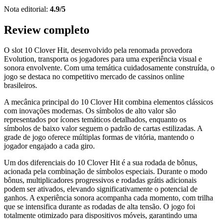
Nota editorial:
4.9/5
Review completo
O slot 10 Clover Hit, desenvolvido pela renomada provedora
Evolution, transporta os jogadores para uma experiência visual e
sonora envolvente. Com uma temática cuidadosamente construída, o
jogo se destaca no competitivo mercado de cassinos online
brasileiros.
A mecânica principal do 10 Clover Hit combina elementos clássicos
com inovações modernas. Os símbolos de alto valor são
representados por ícones temáticos detalhados, enquanto os
símbolos de baixo valor seguem o padrão de cartas estilizadas. A
grade de jogo oferece múltiplas formas de vitória, mantendo o
jogador engajado a cada giro.
Um dos diferenciais do 10 Clover Hit é a sua rodada de bônus,
acionada pela combinação de símbolos especiais. Durante o modo
bônus, multiplicadores progressivos e rodadas grátis adicionais
podem ser ativados, elevando significativamente o potencial de
ganhos. A experiência sonora acompanha cada momento, com trilha
que se intensifica durante as rodadas de alta tensão. O jogo foi
totalmente otimizado para dispositivos móveis, garantindo uma