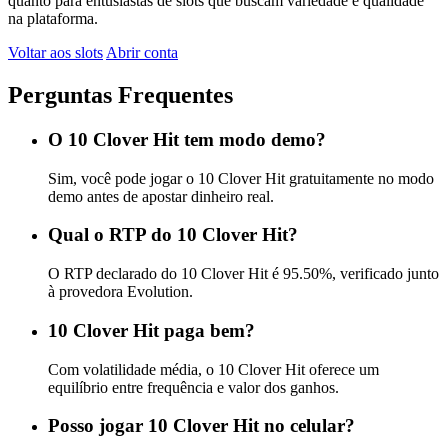
quanto para entusiastas de slots que buscam variedade e qualidade
na plataforma.
Voltar aos slots
Abrir conta
Perguntas Frequentes
O 10 Clover Hit tem modo demo?
Sim, você pode jogar o 10 Clover Hit gratuitamente no modo
demo antes de apostar dinheiro real.
Qual o RTP do 10 Clover Hit?
O RTP declarado do 10 Clover Hit é 95.50%, verificado junto
à provedora Evolution.
10 Clover Hit paga bem?
Com volatilidade média, o 10 Clover Hit oferece um
equilíbrio entre frequência e valor dos ganhos.
Posso jogar 10 Clover Hit no celular?