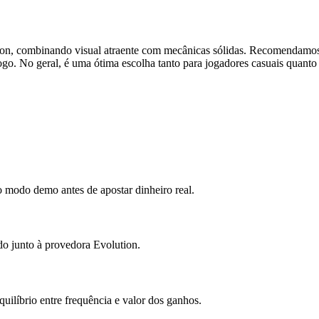
ion, combinando visual atraente com mecânicas sólidas. Recomendamos 
 jogo. No geral, é uma ótima escolha tanto para jogadores casuais quanto
 modo demo antes de apostar dinheiro real.
o junto à provedora Evolution.
ilíbrio entre frequência e valor dos ganhos.