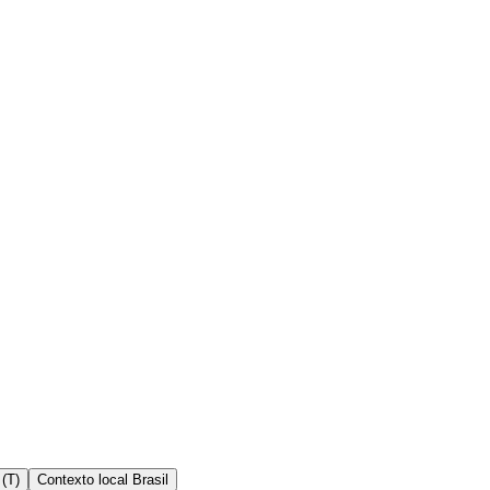
 (T)
Contexto local Brasil