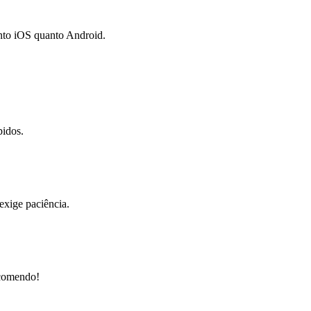
anto iOS quanto Android.
pidos.
exige paciência.
ecomendo!