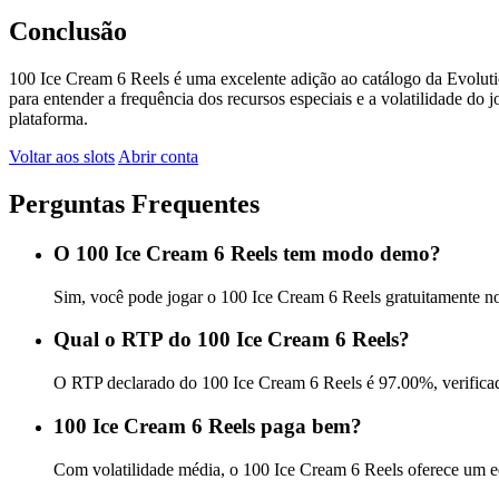
Conclusão
100 Ice Cream 6 Reels é uma excelente adição ao catálogo da Evolut
para entender a frequência dos recursos especiais e a volatilidade do
plataforma.
Voltar aos slots
Abrir conta
Perguntas Frequentes
O 100 Ice Cream 6 Reels tem modo demo?
Sim, você pode jogar o 100 Ice Cream 6 Reels gratuitamente no
Qual o RTP do 100 Ice Cream 6 Reels?
O RTP declarado do 100 Ice Cream 6 Reels é 97.00%, verificad
100 Ice Cream 6 Reels paga bem?
Com volatilidade média, o 100 Ice Cream 6 Reels oferece um equ