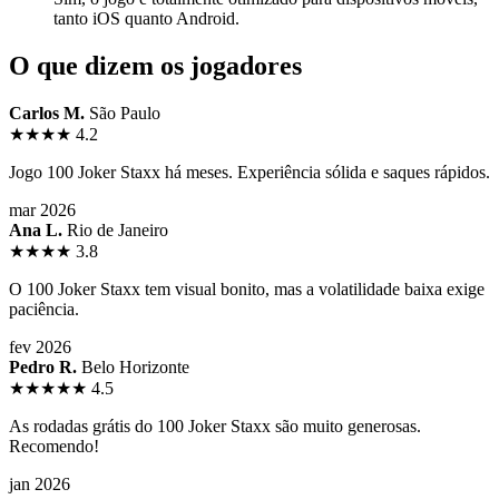
tanto iOS quanto Android.
O que dizem os jogadores
Carlos M.
São Paulo
★★★★
4.2
Jogo 100 Joker Staxx há meses. Experiência sólida e saques rápidos.
mar 2026
Ana L.
Rio de Janeiro
★★★★
3.8
O 100 Joker Staxx tem visual bonito, mas a volatilidade baixa exige
paciência.
fev 2026
Pedro R.
Belo Horizonte
★★★★★
4.5
As rodadas grátis do 100 Joker Staxx são muito generosas.
Recomendo!
jan 2026