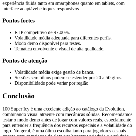
experiência fluida tanto em smartphones quanto em tablets, com
interface adaptável e toques responsivos.
Pontos fortes
RTP competitivo de 97.00%.
Volatilidade média adequada para diferentes perfis.
Modo demo disponível para testes.
Temática envolvente e visual de alta qualidade.
Pontos de atenção
Volatilidade média exige gestão de banca.
Sessões sem bônus podem se estender por 20 a 50 giros.
Disponibilidade pode variar por região.
Conclusão
100 Super Icy é uma excelente adição ao catálogo da Evolution,
combinando visual atraente com mecânicas sólidas. Recomendamos
testar o modo demo antes de jogar com valores reais, especialmente
para entender a frequência dos recursos especiais e a volatilidade do
jogo. No geral, é uma ótima escolha tanto para jogadores casuais