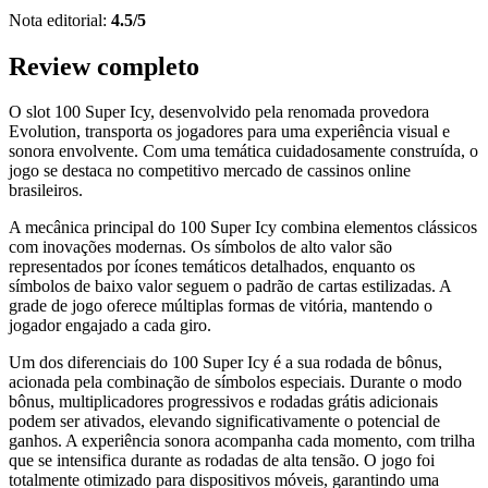
Nota editorial:
4.5/5
Review completo
O slot 100 Super Icy, desenvolvido pela renomada provedora
Evolution, transporta os jogadores para uma experiência visual e
sonora envolvente. Com uma temática cuidadosamente construída, o
jogo se destaca no competitivo mercado de cassinos online
brasileiros.
A mecânica principal do 100 Super Icy combina elementos clássicos
com inovações modernas. Os símbolos de alto valor são
representados por ícones temáticos detalhados, enquanto os
símbolos de baixo valor seguem o padrão de cartas estilizadas. A
grade de jogo oferece múltiplas formas de vitória, mantendo o
jogador engajado a cada giro.
Um dos diferenciais do 100 Super Icy é a sua rodada de bônus,
acionada pela combinação de símbolos especiais. Durante o modo
bônus, multiplicadores progressivos e rodadas grátis adicionais
podem ser ativados, elevando significativamente o potencial de
ganhos. A experiência sonora acompanha cada momento, com trilha
que se intensifica durante as rodadas de alta tensão. O jogo foi
totalmente otimizado para dispositivos móveis, garantindo uma