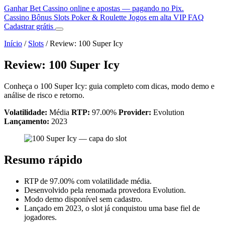
Ganhar Bet
Cassino online e apostas — pagando no Pix.
Cassino
Bônus
Slots
Poker & Roulette
Jogos em alta
VIP
FAQ
Cadastrar grátis
Início
/
Slots
/
Review: 100 Super Icy
Review: 100 Super Icy
Conheça o 100 Super Icy: guia completo com dicas, modo demo e
análise de risco e retorno.
Volatilidade:
Média
RTP:
97.00%
Provider:
Evolution
Lançamento:
2023
Resumo rápido
RTP de 97.00% com volatilidade média.
Desenvolvido pela renomada provedora Evolution.
Modo demo disponível sem cadastro.
Lançado em 2023, o slot já conquistou uma base fiel de
jogadores.