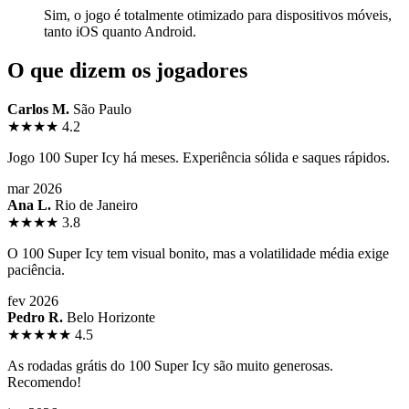
Sim, o jogo é totalmente otimizado para dispositivos móveis,
tanto iOS quanto Android.
O que dizem os jogadores
Carlos M.
São Paulo
★★★★
4.2
Jogo 100 Super Icy há meses. Experiência sólida e saques rápidos.
mar 2026
Ana L.
Rio de Janeiro
★★★★
3.8
O 100 Super Icy tem visual bonito, mas a volatilidade média exige
paciência.
fev 2026
Pedro R.
Belo Horizonte
★★★★★
4.5
As rodadas grátis do 100 Super Icy são muito generosas.
Recomendo!