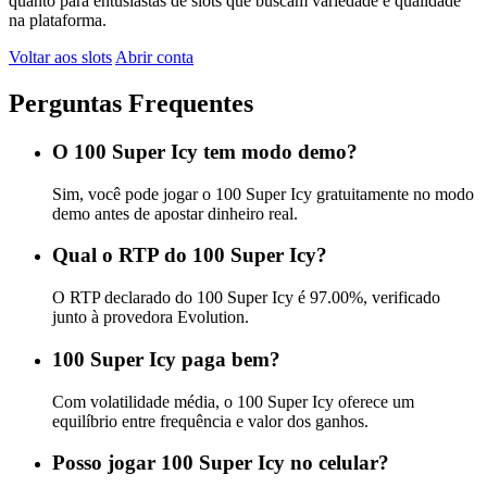
quanto para entusiastas de slots que buscam variedade e qualidade
na plataforma.
Voltar aos slots
Abrir conta
Perguntas Frequentes
O 100 Super Icy tem modo demo?
Sim, você pode jogar o 100 Super Icy gratuitamente no modo
demo antes de apostar dinheiro real.
Qual o RTP do 100 Super Icy?
O RTP declarado do 100 Super Icy é 97.00%, verificado
junto à provedora Evolution.
100 Super Icy paga bem?
Com volatilidade média, o 100 Super Icy oferece um
equilíbrio entre frequência e valor dos ganhos.
Posso jogar 100 Super Icy no celular?