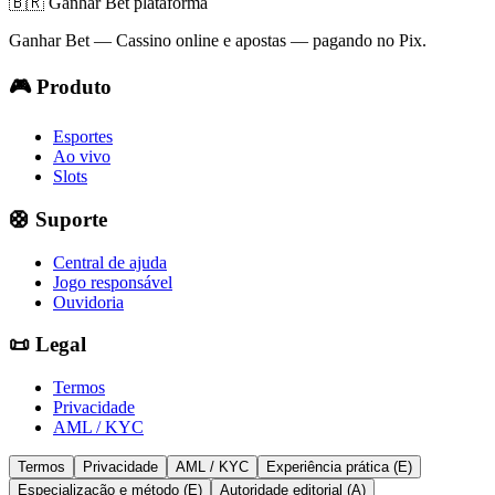
🇧🇷 Ganhar Bet plataforma
Ganhar Bet — Cassino online e apostas — pagando no Pix.
🎮
Produto
Esportes
Ao vivo
Slots
🛟
Suporte
Central de ajuda
Jogo responsável
Ouvidoria
📜
Legal
Termos
Privacidade
AML / KYC
Termos
Privacidade
AML / KYC
Experiência prática (E)
Especialização e método (E)
Autoridade editorial (A)