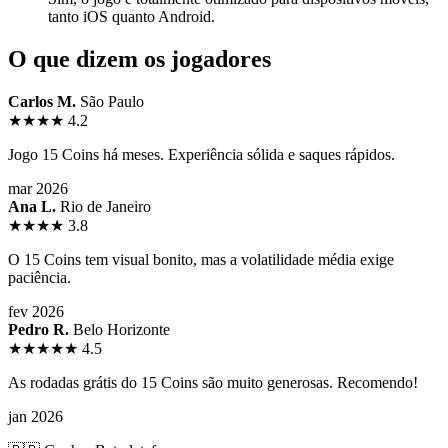
tanto iOS quanto Android.
O que dizem os jogadores
Carlos M.
São Paulo
★★★★
4.2
Jogo 15 Coins há meses. Experiência sólida e saques rápidos.
mar 2026
Ana L.
Rio de Janeiro
★★★★
3.8
O 15 Coins tem visual bonito, mas a volatilidade média exige
paciência.
fev 2026
Pedro R.
Belo Horizonte
★★★★★
4.5
As rodadas grátis do 15 Coins são muito generosas. Recomendo!
jan 2026