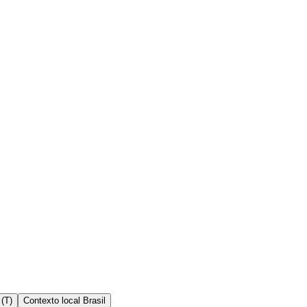
 (T)
Contexto local Brasil