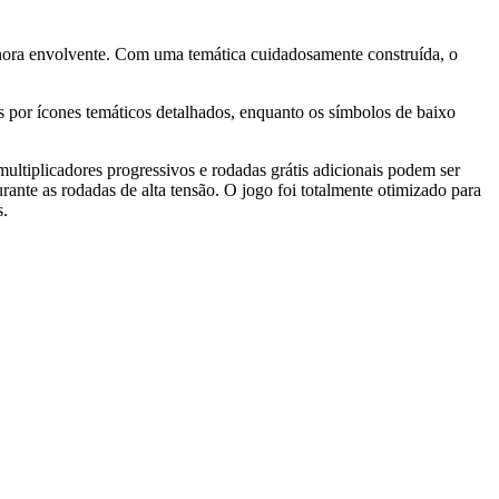
nora envolvente. Com uma temática cuidadosamente construída, o
 por ícones temáticos detalhados, enquanto os símbolos de baixo
ltiplicadores progressivos e rodadas grátis adicionais podem ser
ante as rodadas de alta tensão. O jogo foi totalmente otimizado para
s.