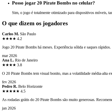
Posso jogar 20 Pirate Bombs no celular?
Sim, o jogo é totalmente otimizado para dispositivos móveis, t
O que dizem os jogadores
Carlos M.
São Paulo
★★★★
4.2
Jogo 20 Pirate Bombs há meses. Experiência sólida e saques rápidos.
mar 2026
Ana L.
Rio de Janeiro
★★★★
3.8
O 20 Pirate Bombs tem visual bonito, mas a volatilidade média-alta ex
fev 2026
Pedro R.
Belo Horizonte
★★★★★
4.5
As rodadas grátis do 20 Pirate Bombs são muito generosas. Recomen
jan 2026