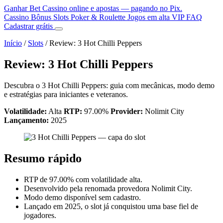
Ganhar Bet
Cassino online e apostas — pagando no Pix.
Cassino
Bônus
Slots
Poker & Roulette
Jogos em alta
VIP
FAQ
Cadastrar grátis
Início
/
Slots
/
Review: 3 Hot Chilli Peppers
Review: 3 Hot Chilli Peppers
Descubra o 3 Hot Chilli Peppers: guia com mecânicas, modo demo
e estratégias para iniciantes e veteranos.
Volatilidade:
Alta
RTP:
97.00%
Provider:
Nolimit City
Lançamento:
2025
Resumo rápido
RTP de 97.00% com volatilidade alta.
Desenvolvido pela renomada provedora Nolimit City.
Modo demo disponível sem cadastro.
Lançado em 2025, o slot já conquistou uma base fiel de
jogadores.