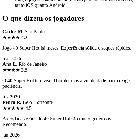
tanto iOS quanto Android.
O que dizem os jogadores
Carlos M.
São Paulo
★★★★
4.2
Jogo 40 Super Hot há meses. Experiência sólida e saques rápidos.
mar 2026
Ana L.
Rio de Janeiro
★★★★
3.8
O 40 Super Hot tem visual bonito, mas a volatilidade baixa exige
paciência.
fev 2026
Pedro R.
Belo Horizonte
★★★★★
4.5
As rodadas grátis do 40 Super Hot são muito generosas.
Recomendo!
jan 2026