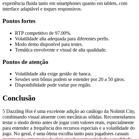
experiência fluida tanto em smartphones quanto em tablets, com
interface adaptável e toques responsivos.
Pontos fortes
RTP competitivo de 97.00%.
Volatilidade alta adequada para diferentes perfis.
Modo demo disponível para testes.
Temática envolvente e visual de alta qualidade.
Pontos de atenção
Volatilidade alta exige gestão de banca.
Sessões sem bônus podem se estender por 20 a 50 giros.
Disponibilidade pode variar por região.
Conclusão
5 Dazzling Hot é uma excelente adição ao catálogo da Nolimit City,
combinando visual atraente com mecânicas sólidas. Recomendamos
testar o modo demo antes de jogar com valores reais, especialmente
para entender a frequência dos recursos especiais e a volatilidade do
jogo. No geral, é uma ótima escolha tanto para jogadores casuais