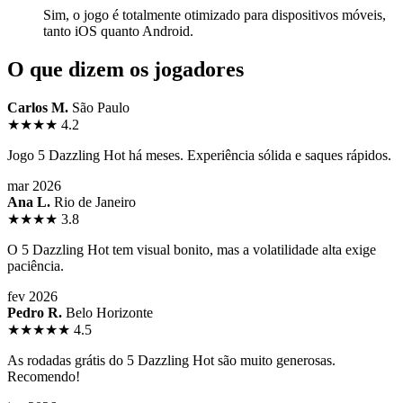
Sim, o jogo é totalmente otimizado para dispositivos móveis,
tanto iOS quanto Android.
O que dizem os jogadores
Carlos M.
São Paulo
★★★★
4.2
Jogo 5 Dazzling Hot há meses. Experiência sólida e saques rápidos.
mar 2026
Ana L.
Rio de Janeiro
★★★★
3.8
O 5 Dazzling Hot tem visual bonito, mas a volatilidade alta exige
paciência.
fev 2026
Pedro R.
Belo Horizonte
★★★★★
4.5
As rodadas grátis do 5 Dazzling Hot são muito generosas.
Recomendo!