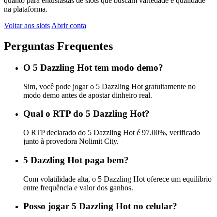
quanto para entusiastas de slots que buscam variedade e qualidade
na plataforma.
Voltar aos slots
Abrir conta
Perguntas Frequentes
O 5 Dazzling Hot tem modo demo?
Sim, você pode jogar o 5 Dazzling Hot gratuitamente no
modo demo antes de apostar dinheiro real.
Qual o RTP do 5 Dazzling Hot?
O RTP declarado do 5 Dazzling Hot é 97.00%, verificado
junto à provedora Nolimit City.
5 Dazzling Hot paga bem?
Com volatilidade alta, o 5 Dazzling Hot oferece um equilíbrio
entre frequência e valor dos ganhos.
Posso jogar 5 Dazzling Hot no celular?