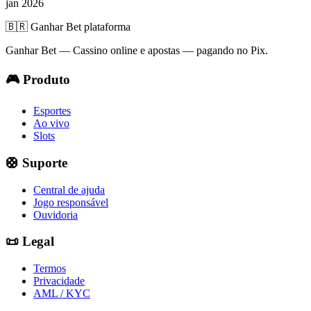
jan 2026
🇧🇷 Ganhar Bet plataforma
Ganhar Bet — Cassino online e apostas — pagando no Pix.
🎮
Produto
Esportes
Ao vivo
Slots
🛟
Suporte
Central de ajuda
Jogo responsável
Ouvidoria
📜
Legal
Termos
Privacidade
AML / KYC