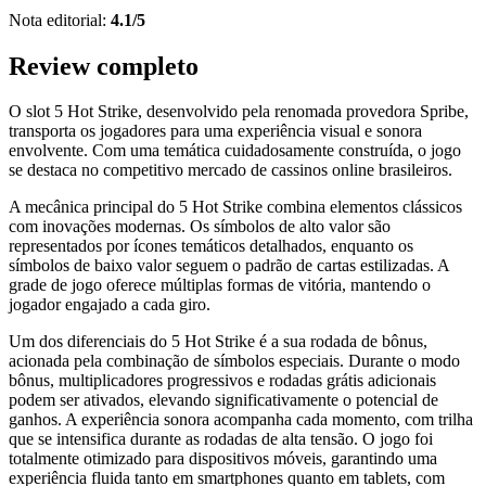
Nota editorial:
4.1/5
Review completo
O slot 5 Hot Strike, desenvolvido pela renomada provedora Spribe,
transporta os jogadores para uma experiência visual e sonora
envolvente. Com uma temática cuidadosamente construída, o jogo
se destaca no competitivo mercado de cassinos online brasileiros.
A mecânica principal do 5 Hot Strike combina elementos clássicos
com inovações modernas. Os símbolos de alto valor são
representados por ícones temáticos detalhados, enquanto os
símbolos de baixo valor seguem o padrão de cartas estilizadas. A
grade de jogo oferece múltiplas formas de vitória, mantendo o
jogador engajado a cada giro.
Um dos diferenciais do 5 Hot Strike é a sua rodada de bônus,
acionada pela combinação de símbolos especiais. Durante o modo
bônus, multiplicadores progressivos e rodadas grátis adicionais
podem ser ativados, elevando significativamente o potencial de
ganhos. A experiência sonora acompanha cada momento, com trilha
que se intensifica durante as rodadas de alta tensão. O jogo foi
totalmente otimizado para dispositivos móveis, garantindo uma
experiência fluida tanto em smartphones quanto em tablets, com