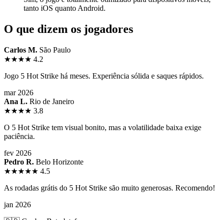
tanto iOS quanto Android.
O que dizem os jogadores
Carlos M.
São Paulo
★★★★
4.2
Jogo 5 Hot Strike há meses. Experiência sólida e saques rápidos.
mar 2026
Ana L.
Rio de Janeiro
★★★★
3.8
O 5 Hot Strike tem visual bonito, mas a volatilidade baixa exige
paciência.
fev 2026
Pedro R.
Belo Horizonte
★★★★★
4.5
As rodadas grátis do 5 Hot Strike são muito generosas. Recomendo!
jan 2026