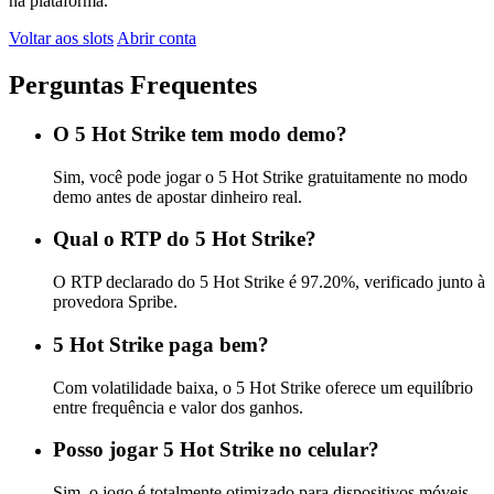
na plataforma.
Voltar aos slots
Abrir conta
Perguntas Frequentes
O 5 Hot Strike tem modo demo?
Sim, você pode jogar o 5 Hot Strike gratuitamente no modo
demo antes de apostar dinheiro real.
Qual o RTP do 5 Hot Strike?
O RTP declarado do 5 Hot Strike é 97.20%, verificado junto à
provedora Spribe.
5 Hot Strike paga bem?
Com volatilidade baixa, o 5 Hot Strike oferece um equilíbrio
entre frequência e valor dos ganhos.
Posso jogar 5 Hot Strike no celular?
Sim, o jogo é totalmente otimizado para dispositivos móveis,