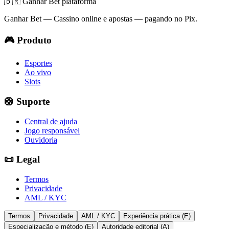
🇧🇷 Ganhar Bet plataforma
Ganhar Bet — Cassino online e apostas — pagando no Pix.
🎮
Produto
Esportes
Ao vivo
Slots
🛟
Suporte
Central de ajuda
Jogo responsável
Ouvidoria
📜
Legal
Termos
Privacidade
AML / KYC
Termos
Privacidade
AML / KYC
Experiência prática (E)
Especialização e método (E)
Autoridade editorial (A)