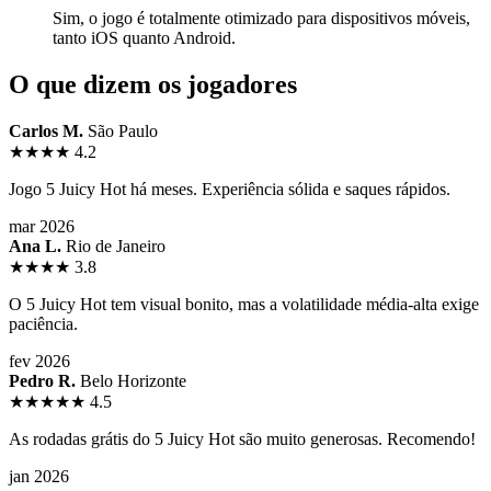
Sim, o jogo é totalmente otimizado para dispositivos móveis,
tanto iOS quanto Android.
O que dizem os jogadores
Carlos M.
São Paulo
★★★★
4.2
Jogo 5 Juicy Hot há meses. Experiência sólida e saques rápidos.
mar 2026
Ana L.
Rio de Janeiro
★★★★
3.8
O 5 Juicy Hot tem visual bonito, mas a volatilidade média-alta exige
paciência.
fev 2026
Pedro R.
Belo Horizonte
★★★★★
4.5
As rodadas grátis do 5 Juicy Hot são muito generosas. Recomendo!
jan 2026