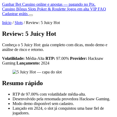
Ganhar Bet
Cassino online e apostas — pagando no Pix.
Cassino
Bônus
Slots
Poker & Roulette
Jogos em alta
VIP
FAQ
Cadastrar grátis
Início
/
Slots
/
Review: 5 Juicy Hot
Review: 5 Juicy Hot
Conheça o 5 Juicy Hot: guia completo com dicas, modo demo e
análise de risco e retorno.
Volatilidade:
Média-Alta
RTP:
97.00%
Provider:
Hacksaw
Gaming
Lançamento:
2024
Resumo rápido
RTP de 97.00% com volatilidade média-alta.
Desenvolvido pela renomada provedora Hacksaw Gaming.
Modo demo disponível sem cadastro.
Lançado em 2024, o slot já conquistou uma base fiel de
jogadores.