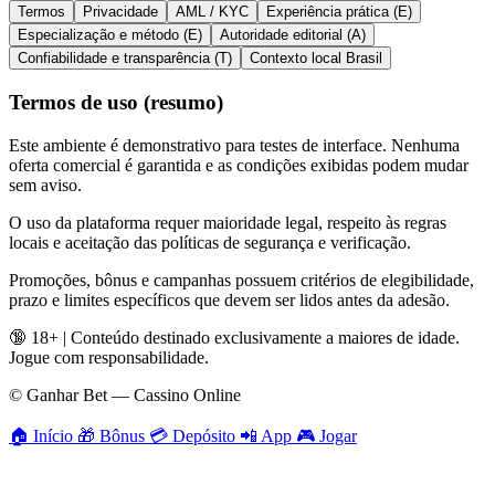
Termos
Privacidade
AML / KYC
Experiência prática (E)
Especialização e método (E)
Autoridade editorial (A)
Confiabilidade e transparência (T)
Contexto local Brasil
Termos de uso (resumo)
Este ambiente é demonstrativo para testes de interface. Nenhuma
oferta comercial é garantida e as condições exibidas podem mudar
sem aviso.
O uso da plataforma requer maioridade legal, respeito às regras
locais e aceitação das políticas de segurança e verificação.
Promoções, bônus e campanhas possuem critérios de elegibilidade,
prazo e limites específicos que devem ser lidos antes da adesão.
🔞 18+ | Conteúdo destinado exclusivamente a maiores de idade.
Jogue com responsabilidade.
© Ganhar Bet — Cassino Online
🏠
Início
🎁
Bônus
💳
Depósito
📲
App
🎮
Jogar