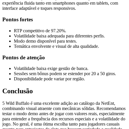
experiência fluida tanto em smartphones quanto em tablets, com
interface adaptável e toques responsivos.
Pontos fortes
RTP competitivo de 97.20%.
Volatilidade baixa adequada para diferentes perfis.
Modo demo disponível para testes.
Temática envolvente e visual de alta qualidade.
Pontos de atenção
Volatilidade baixa exige gestão de banca.
Sessões sem bônus podem se estender por 20 a 50 giros.
Disponibilidade pode variar por região.
Conclusão
5 Wild Buffalo é uma excelente adição ao catálogo da NetEnt,
combinando visual atraente com mecânicas sólidas. Recomendamos
testar o modo demo antes de jogar com valores reais, especialmente
para entender a frequência dos recursos especiais e a volatilidade do
jogo. No geral, é uma ótima escolha tanto para jogadores casuais