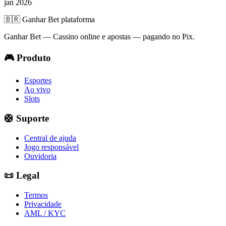
jan 2026
🇧🇷 Ganhar Bet plataforma
Ganhar Bet — Cassino online e apostas — pagando no Pix.
🎮
Produto
Esportes
Ao vivo
Slots
🛟
Suporte
Central de ajuda
Jogo responsável
Ouvidoria
📜
Legal
Termos
Privacidade
AML / KYC