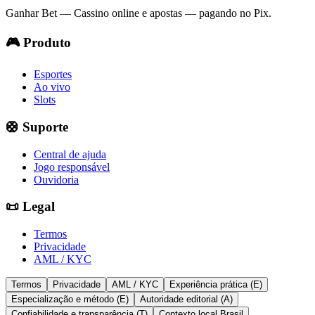
Ganhar Bet — Cassino online e apostas — pagando no Pix.
🎮
Produto
Esportes
Ao vivo
Slots
🛟
Suporte
Central de ajuda
Jogo responsável
Ouvidoria
📜
Legal
Termos
Privacidade
AML / KYC
Termos
Privacidade
AML / KYC
Experiência prática (E)
Especialização e método (E)
Autoridade editorial (A)
Confiabilidade e transparência (T)
Contexto local Brasil