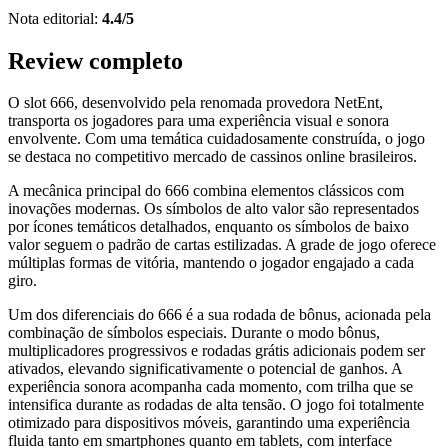
Nota editorial:
4.4/5
Review completo
O slot 666, desenvolvido pela renomada provedora NetEnt,
transporta os jogadores para uma experiência visual e sonora
envolvente. Com uma temática cuidadosamente construída, o jogo
se destaca no competitivo mercado de cassinos online brasileiros.
A mecânica principal do 666 combina elementos clássicos com
inovações modernas. Os símbolos de alto valor são representados
por ícones temáticos detalhados, enquanto os símbolos de baixo
valor seguem o padrão de cartas estilizadas. A grade de jogo oferece
múltiplas formas de vitória, mantendo o jogador engajado a cada
giro.
Um dos diferenciais do 666 é a sua rodada de bônus, acionada pela
combinação de símbolos especiais. Durante o modo bônus,
multiplicadores progressivos e rodadas grátis adicionais podem ser
ativados, elevando significativamente o potencial de ganhos. A
experiência sonora acompanha cada momento, com trilha que se
intensifica durante as rodadas de alta tensão. O jogo foi totalmente
otimizado para dispositivos móveis, garantindo uma experiência
fluida tanto em smartphones quanto em tablets, com interface