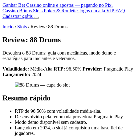
Ganhar Bet
Cassino online e apostas — pagando no Pix.
Cassino
Bônus
Slots
Poker & Roulette
Jogos em alta
VIP
FAQ
Cadastrar grátis
Início
/
Slots
/
Review: 88 Drums
Review: 88 Drums
Descubra o 88 Drums: guia com mecânicas, modo demo e
estratégias para iniciantes e veteranos.
Volatilidade:
Média-Alta
RTP:
96.50%
Provider:
Pragmatic Play
Lançamento:
2024
Resumo rápido
RTP de 96.50% com volatilidade média-alta.
Desenvolvido pela renomada provedora Pragmatic Play.
Modo demo disponível sem cadastro.
Lançado em 2024, o slot já conquistou uma base fiel de
jogadores.