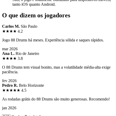
tanto iOS quanto Android.
O que dizem os jogadores
Carlos M.
São Paulo
★★★★
4.2
Jogo 88 Drums há meses. Experiência sólida e saques rápidos.
mar 2026
Ana L.
Rio de Janeiro
★★★★
3.8
O 88 Drums tem visual bonito, mas a volatilidade média-alta exige
paciência.
fev 2026
Pedro R.
Belo Horizonte
★★★★★
4.5
As rodadas grátis do 88 Drums são muito generosas. Recomendo!
jan 2026