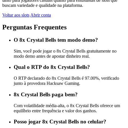
tanto para jogadores casuais quanto para entusiastas de slots que
buscam variedade e qualidade na plataforma.
Voltar aos slots
Abrir conta
Perguntas Frequentes
O 8x Crystal Bells tem modo demo?
Sim, você pode jogar o 8x Crystal Bells gratuitamente no
modo demo antes de apostar dinheiro real.
Qual o RTP do 8x Crystal Bells?
O RTP declarado do 8x Crystal Bells é 97.00%, verificado
junto à provedora Hacksaw Gaming.
8x Crystal Bells paga bem?
Com volatilidade média-alta, o 8x Crystal Bells oferece um
equilíbrio entre frequência e valor dos ganhos.
Posso jogar 8x Crystal Bells no celular?