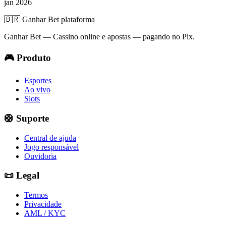
jan 2026
🇧🇷 Ganhar Bet plataforma
Ganhar Bet — Cassino online e apostas — pagando no Pix.
🎮
Produto
Esportes
Ao vivo
Slots
🛟
Suporte
Central de ajuda
Jogo responsável
Ouvidoria
📜
Legal
Termos
Privacidade
AML / KYC