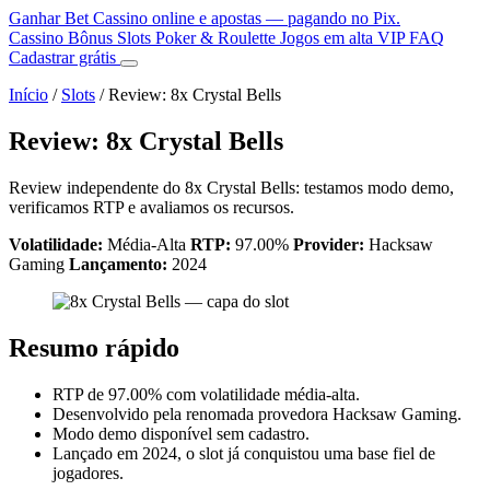
Ganhar Bet
Cassino online e apostas — pagando no Pix.
Cassino
Bônus
Slots
Poker & Roulette
Jogos em alta
VIP
FAQ
Cadastrar grátis
Início
/
Slots
/
Review: 8x Crystal Bells
Review: 8x Crystal Bells
Review independente do 8x Crystal Bells: testamos modo demo,
verificamos RTP e avaliamos os recursos.
Volatilidade:
Média-Alta
RTP:
97.00%
Provider:
Hacksaw
Gaming
Lançamento:
2024
Resumo rápido
RTP de 97.00% com volatilidade média-alta.
Desenvolvido pela renomada provedora Hacksaw Gaming.
Modo demo disponível sem cadastro.
Lançado em 2024, o slot já conquistou uma base fiel de
jogadores.