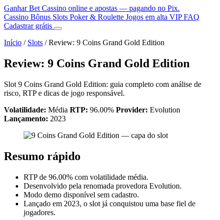
Ganhar Bet
Cassino online e apostas — pagando no Pix.
Cassino
Bônus
Slots
Poker & Roulette
Jogos em alta
VIP
FAQ
Cadastrar grátis
Início
/
Slots
/
Review: 9 Coins Grand Gold Edition
Review: 9 Coins Grand Gold Edition
Slot 9 Coins Grand Gold Edition: guia completo com análise de
risco, RTP e dicas de jogo responsável.
Volatilidade:
Média
RTP:
96.00%
Provider:
Evolution
Lançamento:
2023
Resumo rápido
RTP de 96.00% com volatilidade média.
Desenvolvido pela renomada provedora Evolution.
Modo demo disponível sem cadastro.
Lançado em 2023, o slot já conquistou uma base fiel de
jogadores.