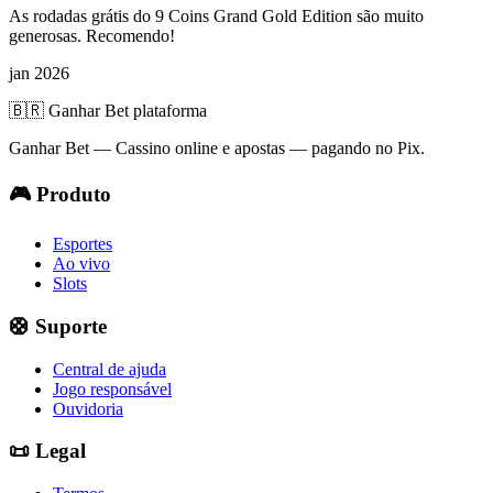
As rodadas grátis do 9 Coins Grand Gold Edition são muito
generosas. Recomendo!
jan 2026
🇧🇷 Ganhar Bet plataforma
Ganhar Bet — Cassino online e apostas — pagando no Pix.
🎮
Produto
Esportes
Ao vivo
Slots
🛟
Suporte
Central de ajuda
Jogo responsável
Ouvidoria
📜
Legal