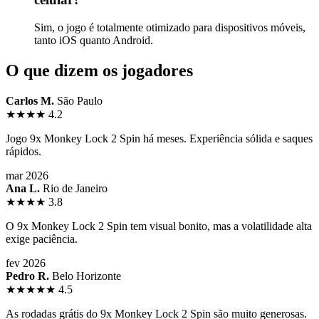
Sim, o jogo é totalmente otimizado para dispositivos móveis,
tanto iOS quanto Android.
O que dizem os jogadores
Carlos M.
São Paulo
★★★★
4.2
Jogo 9x Monkey Lock 2 Spin há meses. Experiência sólida e saques
rápidos.
mar 2026
Ana L.
Rio de Janeiro
★★★★
3.8
O 9x Monkey Lock 2 Spin tem visual bonito, mas a volatilidade alta
exige paciência.
fev 2026
Pedro R.
Belo Horizonte
★★★★★
4.5
As rodadas grátis do 9x Monkey Lock 2 Spin são muito generosas.