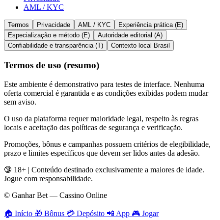
AML / KYC
Termos
Privacidade
AML / KYC
Experiência prática (E)
Especialização e método (E)
Autoridade editorial (A)
Confiabilidade e transparência (T)
Contexto local Brasil
Termos de uso (resumo)
Este ambiente é demonstrativo para testes de interface. Nenhuma
oferta comercial é garantida e as condições exibidas podem mudar
sem aviso.
O uso da plataforma requer maioridade legal, respeito às regras
locais e aceitação das políticas de segurança e verificação.
Promoções, bônus e campanhas possuem critérios de elegibilidade,
prazo e limites específicos que devem ser lidos antes da adesão.
🔞 18+ | Conteúdo destinado exclusivamente a maiores de idade.
Jogue com responsabilidade.
© Ganhar Bet — Cassino Online
🏠
Início
🎁
Bônus
💳
Depósito
📲
App
🎮
Jogar