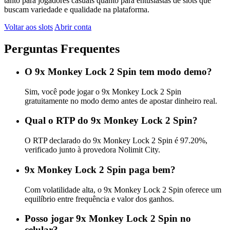
tanto para jogadores casuais quanto para entusiastas de slots que
buscam variedade e qualidade na plataforma.
Voltar aos slots
Abrir conta
Perguntas Frequentes
O 9x Monkey Lock 2 Spin tem modo demo?
Sim, você pode jogar o 9x Monkey Lock 2 Spin
gratuitamente no modo demo antes de apostar dinheiro real.
Qual o RTP do 9x Monkey Lock 2 Spin?
O RTP declarado do 9x Monkey Lock 2 Spin é 97.20%,
verificado junto à provedora Nolimit City.
9x Monkey Lock 2 Spin paga bem?
Com volatilidade alta, o 9x Monkey Lock 2 Spin oferece um
equilíbrio entre frequência e valor dos ganhos.
Posso jogar 9x Monkey Lock 2 Spin no
celular?