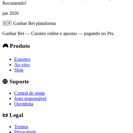
Recomendo!
jan 2026
🇧🇷 Ganhar Bet plataforma
Ganhar Bet — Cassino online e apostas — pagando no Pix.
🎮
Produto
Esportes
Ao vivo
Slots
🛟
Suporte
Central de ajuda
Jogo responsável
Ouvidoria
📜
Legal
Termos
Privacidade