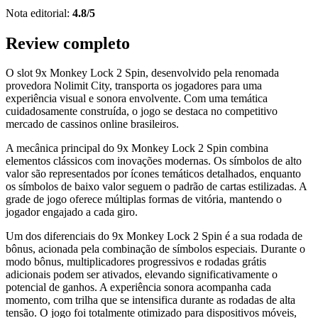
Nota editorial:
4.8/5
Review completo
O slot 9x Monkey Lock 2 Spin, desenvolvido pela renomada
provedora Nolimit City, transporta os jogadores para uma
experiência visual e sonora envolvente. Com uma temática
cuidadosamente construída, o jogo se destaca no competitivo
mercado de cassinos online brasileiros.
A mecânica principal do 9x Monkey Lock 2 Spin combina
elementos clássicos com inovações modernas. Os símbolos de alto
valor são representados por ícones temáticos detalhados, enquanto
os símbolos de baixo valor seguem o padrão de cartas estilizadas. A
grade de jogo oferece múltiplas formas de vitória, mantendo o
jogador engajado a cada giro.
Um dos diferenciais do 9x Monkey Lock 2 Spin é a sua rodada de
bônus, acionada pela combinação de símbolos especiais. Durante o
modo bônus, multiplicadores progressivos e rodadas grátis
adicionais podem ser ativados, elevando significativamente o
potencial de ganhos. A experiência sonora acompanha cada
momento, com trilha que se intensifica durante as rodadas de alta
tensão. O jogo foi totalmente otimizado para dispositivos móveis,