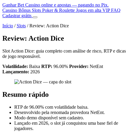
Ganhar Bet
Cassino online e apostas — pagando no Pix.
Cassino
Bônus
Slots
Poker & Roulette
Jogos em alta
VIP
FAQ
Cadastrar grátis
Início
/
Slots
/
Review: Action Dice
Review: Action Dice
Slot Action Dice: guia completo com análise de risco, RTP e dicas
de jogo responsável.
Volatilidade:
Baixa
RTP:
96.00%
Provider:
NetEnt
Lançamento:
2026
Resumo rápido
RTP de 96.00% com volatilidade baixa.
Desenvolvido pela renomada provedora NetEnt.
Modo demo disponível sem cadastro.
Lançado em 2026, o slot já conquistou uma base fiel de
jogadores.